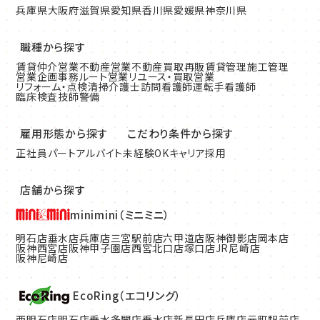
兵庫県
大阪府
滋賀県
愛知県
香川県
愛媛県
神奈川県
職種から探す
賃貸仲介営業
不動産営業
不動産買取再販
賃貸管理
施工管理
営業企画
事務
ルート営業
リユース・買取営業
リフォーム・点検清掃
介護士
訪問看護師
運転手
看護師
臨床検査技師
警備
雇用形態から探す
こだわり条件から探す
正社員
パート
アルバイト
未経験OK
キャリア採用
店舗から探す
minimini（ミニミニ）
明石店
垂水店
兵庫店
三宮駅前店
六甲道店
阪神御影店
岡本店
阪神西宮店
阪神甲子園店
西宮北口店
塚口店
JR尼崎店
阪神尼崎店
EcoRing（エコリング）
西明石店
明石店
垂水多聞店
垂水店
新長田店
兵庫店
元町駅前店