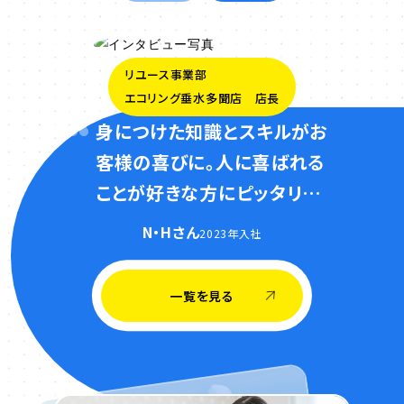
リユース事業部
エコリング垂水多聞店 店長
身につけた知識とスキルがお
客様の喜びに。人に喜ばれる
ことが好きな方にピッタリの
お仕事です。
N・Hさん
2023年入社
一覧を見る