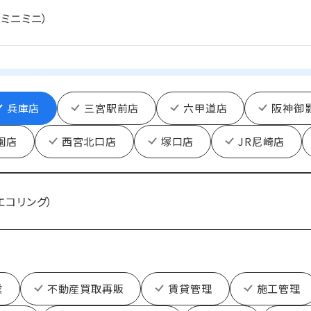
i（ミニミニ）
兵庫店
三宮駅前店
六甲道店
阪神御
園店
西宮北口店
塚口店
JR尼崎店
（エコリング）
業
不動産買取再販
賃貸管理
施工管理