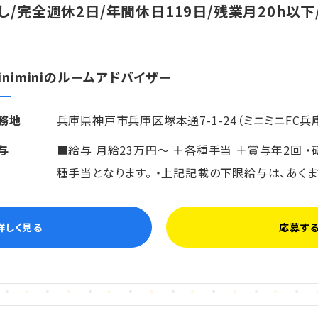
し/完全週休2日/年間休日119日/残業月20h以下
iniminiのルームアドバイザー
務地
兵庫県神戸市兵庫区塚本通7-1-24（ミニミニFC兵庫
与
■給与 月給23万円～ ＋各種手当 ＋賞与年2回 
種手当となります。 ・上記記載の下限給与は、あく
詳しく見る
応募す