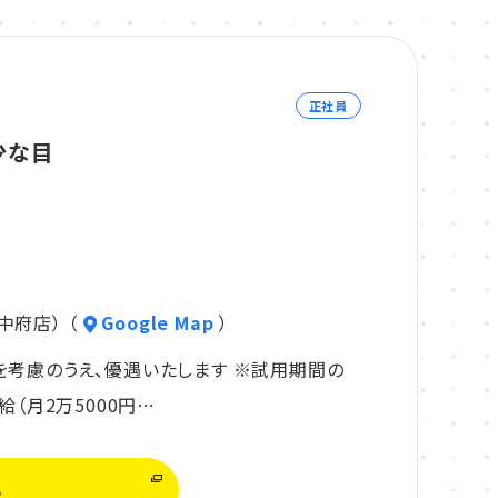
正社員
少な目
中府店） （
Google Map
）
を考慮のうえ、優遇いたします ※試用期間の
給（月2万5000円…
る