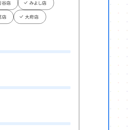
刈谷店
みよし店
尾店
大府店