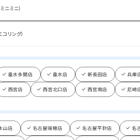
i（ミニミニ）
（エコリング）
垂水多聞店
垂水店
新長田店
兵庫
西宮店
西宮北口店
西宮南店
尼崎
本山店
名古屋瑞穂店
名古屋平針店
名