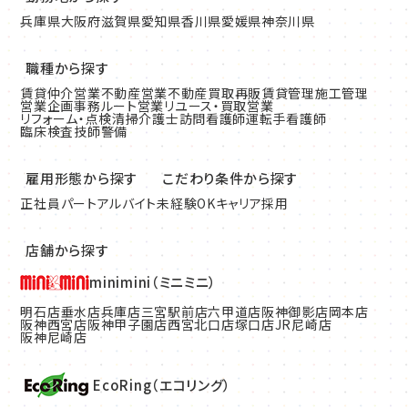
兵庫県
大阪府
滋賀県
愛知県
香川県
愛媛県
神奈川県
職種から探す
賃貸仲介営業
不動産営業
不動産買取再販
賃貸管理
施工管理
営業企画
事務
ルート営業
リユース・買取営業
リフォーム・点検清掃
介護士
訪問看護師
運転手
看護師
臨床検査技師
警備
雇用形態から探す
こだわり条件から探す
正社員
パート
アルバイト
未経験OK
キャリア採用
店舗から探す
minimini（ミニミニ）
明石店
垂水店
兵庫店
三宮駅前店
六甲道店
阪神御影店
岡本店
阪神西宮店
阪神甲子園店
西宮北口店
塚口店
JR尼崎店
阪神尼崎店
EcoRing（エコリング）