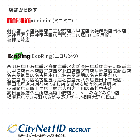
店舗から探す
minimini（ミニミニ）
明石店
垂水店
兵庫店
三宮駅前店
六甲道店
阪神御影店
岡本店
阪神西宮店
阪神甲子園店
西宮北口店
塚口店
JR尼崎店
阪神尼崎店
EcoRing（エコリング）
西明石店
明石店
垂水多聞店
垂水店
新長田店
兵庫店
元町駅前店
六甲道店
岡本店
西宮店
西宮北口店
西宮南店
尼崎店
西鈴蘭台店
名古屋徳重店
名古屋本山店
名古屋瑞穂店
名古屋平針店
名古屋鳴海店
名古屋笠寺店
名古屋元八事店
豊田下市場店
豊田梅坪店
東刈谷店
みよし店
安城店
安城今池店
豊明店
東岡崎店
岡崎上里店
西尾店
大府店
半田店
高松中央店
高松屋島店
仏生山店
丸亀中府店
オーケーみなとみらい店
相模原店
つきみ野店
さがみ野店
ボーノ相模大野店
松山店