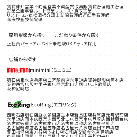
賃貸仲介営業
不動産営業
不動産買取再販
賃貸管理
施工管理
営業企画
事務
ルート営業
リユース・買取営業
リフォーム・点検清掃
介護士
訪問看護師
運転手
看護師
臨床検査技師
警備
雇用形態から探す
こだわり条件から探す
正社員
パート
アルバイト
未経験OK
キャリア採用
店舗から探す
minimini（ミニミニ）
明石店
垂水店
兵庫店
三宮駅前店
六甲道店
阪神御影店
岡本店
阪神西宮店
阪神甲子園店
西宮北口店
塚口店
JR尼崎店
阪神尼崎店
EcoRing（エコリング）
西明石店
明石店
垂水多聞店
垂水店
新長田店
兵庫店
元町駅前店
六甲道店
岡本店
西宮店
西宮北口店
西宮南店
尼崎店
西鈴蘭台店
名古屋徳重店
名古屋本山店
名古屋瑞穂店
名古屋平針店
名古屋鳴海店
名古屋笠寺店
名古屋元八事店
豊田下市場店
豊田梅坪店
東刈谷店
みよし店
安城店
安城今池店
豊明店
東岡崎店
岡崎上里店
西尾店
大府店
半田店
高松中央店