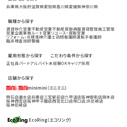
兵庫県
大阪府
滋賀県
愛知県
香川県
愛媛県
神奈川県
職種から探す
賃貸仲介営業
不動産営業
不動産買取再販
賃貸管理
施工管理
営業企画
事務
ルート営業
リユース・買取営業
リフォーム・点検清掃
介護士
訪問看護師
運転手
看護師
臨床検査技師
警備
雇用形態から探す
こだわり条件から探す
正社員
パート
アルバイト
未経験OK
キャリア採用
店舗から探す
minimini（ミニミニ）
明石店
垂水店
兵庫店
三宮駅前店
六甲道店
阪神御影店
岡本店
阪神西宮店
阪神甲子園店
西宮北口店
塚口店
JR尼崎店
阪神尼崎店
EcoRing（エコリング）