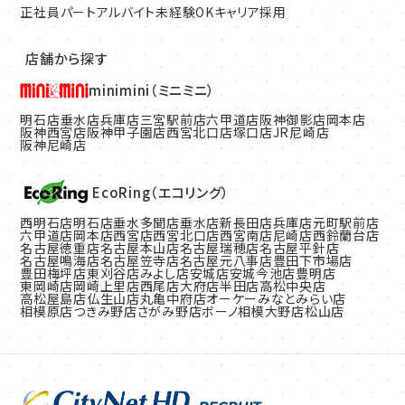
正社員
パート
アルバイト
未経験OK
キャリア採用
店舗から探す
minimini（ミニミニ）
明石店
垂水店
兵庫店
三宮駅前店
六甲道店
阪神御影店
岡本店
阪神西宮店
阪神甲子園店
西宮北口店
塚口店
JR尼崎店
阪神尼崎店
EcoRing（エコリング）
西明石店
明石店
垂水多聞店
垂水店
新長田店
兵庫店
元町駅前店
六甲道店
岡本店
西宮店
西宮北口店
西宮南店
尼崎店
西鈴蘭台店
名古屋徳重店
名古屋本山店
名古屋瑞穂店
名古屋平針店
名古屋鳴海店
名古屋笠寺店
名古屋元八事店
豊田下市場店
豊田梅坪店
東刈谷店
みよし店
安城店
安城今池店
豊明店
東岡崎店
岡崎上里店
西尾店
大府店
半田店
高松中央店
高松屋島店
仏生山店
丸亀中府店
オーケーみなとみらい店
相模原店
つきみ野店
さがみ野店
ボーノ相模大野店
松山店