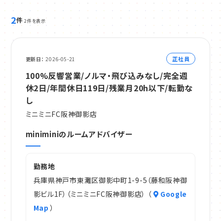
2
件
2件を表示
正社員
更新日
2026-05-21
100%反響営業/ノルマ・飛び込みなし/完全週
休2日/年間休日119日/残業月20h以下/転勤な
し
ミニミニFC阪神御影店
miniminiのルームアドバイザー
勤務地
兵庫県神戸市東灘区御影中町1-9-5（藤和阪神御
影ビル1F）（ミニミニFC阪神御影店） （
Google
Map
）