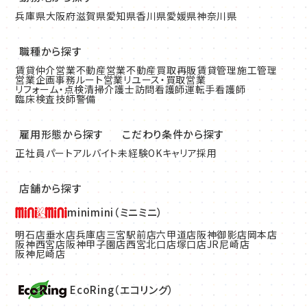
兵庫県
大阪府
滋賀県
愛知県
香川県
愛媛県
神奈川県
職種から探す
賃貸仲介営業
不動産営業
不動産買取再販
賃貸管理
施工管理
営業企画
事務
ルート営業
リユース・買取営業
リフォーム・点検清掃
介護士
訪問看護師
運転手
看護師
臨床検査技師
警備
雇用形態から探す
こだわり条件から探す
正社員
パート
アルバイト
未経験OK
キャリア採用
店舗から探す
minimini（ミニミニ）
明石店
垂水店
兵庫店
三宮駅前店
六甲道店
阪神御影店
岡本店
阪神西宮店
阪神甲子園店
西宮北口店
塚口店
JR尼崎店
阪神尼崎店
EcoRing（エコリング）