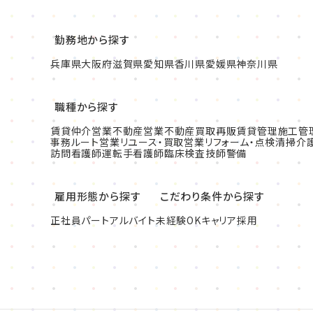
勤務地から探す
兵庫県
大阪府
滋賀県
愛知県
香川県
愛媛県
神奈川県
職種から探す
賃貸仲介営業
不動産営業
不動産買取再販
賃貸管理
施工管
事務
ルート営業
リユース・買取営業
リフォーム・点検清掃
介
訪問看護師
運転手
看護師
臨床検査技師
警備
雇用形態から探す
こだわり条件から探す
正社員
パート
アルバイト
未経験OK
キャリア採用