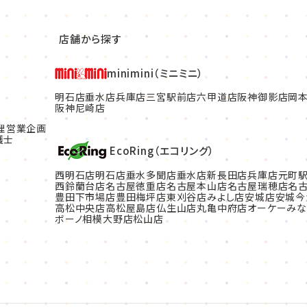
店舗から探す
minimini（ミニミニ）
明石店
垂水店
兵庫店
三宮駅前店
六甲道店
阪神御影店
岡
阪神尼崎店
理
営業企画
護士
EcoRing（エコリング）
西明石店
明石店
垂水多聞店
垂水店
新長田店
兵庫店
元町
西鈴蘭台店
名古屋徳重店
名古屋本山店
名古屋瑞穂店
名
豊田下市場店
豊田梅坪店
東刈谷店
みよし店
安城店
安城今
高松中央店
高松屋島店
仏生山店
丸亀中府店
オーケーみな
ボーノ相模大野店
松山店