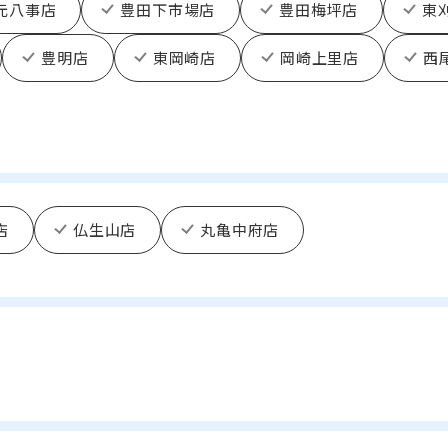
元八事店
豊田下市場店
豊田梅坪店
東
豊明店
東岡崎店
岡崎上里店
西
店
仏生山店
丸亀中府店