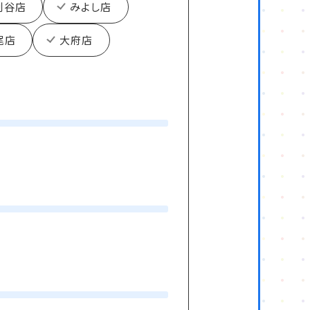
刈谷店
みよし店
尾店
大府店