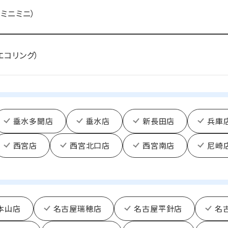
i（ミニミニ）
（エコリング）
垂水多聞店
垂水店
新長田店
兵庫
西宮店
西宮北口店
西宮南店
尼崎
本山店
名古屋瑞穂店
名古屋平針店
名