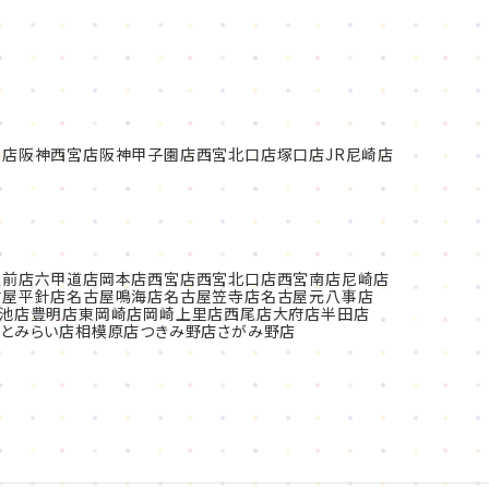
本店
阪神西宮店
阪神甲子園店
西宮北口店
塚口店
JR尼崎店
駅前店
六甲道店
岡本店
西宮店
西宮北口店
西宮南店
尼崎店
古屋平針店
名古屋鳴海店
名古屋笠寺店
名古屋元八事店
池店
豊明店
東岡崎店
岡崎上里店
西尾店
大府店
半田店
とみらい店
相模原店
つきみ野店
さがみ野店