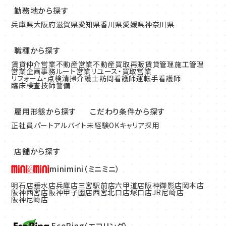
勤務地から探す
兵庫県
大阪府
滋賀県
愛知県
香川県
愛媛県
神奈川県
職種から探す
賃貸仲介営業
不動産営業
不動産買取再販
賃貸管理
施工管理
営業企画
事務
ルート営業
リユース・買取営業
リフォーム・点検清掃
介護士
訪問看護師
運転手
看護師
臨床検査技師
警備
雇用形態から探す
こだわり条件から探す
正社員
パート
アルバイト
未経験OK
キャリア採用
店舗から探す
minimini（ミニミニ）
明石店
垂水店
兵庫店
三宮駅前店
六甲道店
阪神御影店
岡本店
阪神西宮店
阪神甲子園店
西宮北口店
塚口店
JR尼崎店
阪神尼崎店
EcoRing（エコリング）