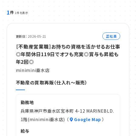
1
件
1件を表示
正社員
更新日
2026-05-21
［不動産営業職］お持ちの資格を活かせるお仕事
◎年間休日119日でオフも充実◎賞与も昇給も
年2回◎
minimini垂水店
不動産の買取再販（仕入れ～販売）
勤務地
兵庫県神戸市垂水区宮本町 4-12 MARINEBLD.
1階(minimini垂水店) （
Google Map
）
給与