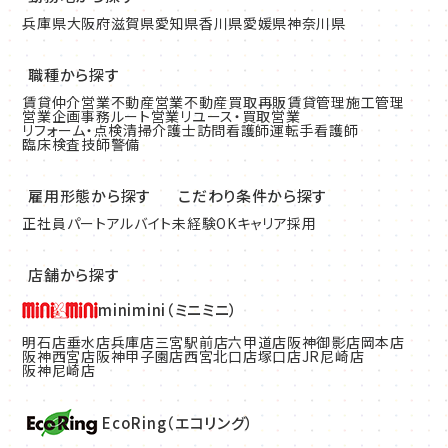
兵庫県
大阪府
滋賀県
愛知県
香川県
愛媛県
神奈川県
職種から探す
賃貸仲介営業
不動産営業
不動産買取再販
賃貸管理
施工管理
営業企画
事務
ルート営業
リユース・買取営業
リフォーム・点検清掃
介護士
訪問看護師
運転手
看護師
臨床検査技師
警備
雇用形態から探す
こだわり条件から探す
正社員
パート
アルバイト
未経験OK
キャリア採用
店舗から探す
minimini（ミニミニ）
明石店
垂水店
兵庫店
三宮駅前店
六甲道店
阪神御影店
岡本店
阪神西宮店
阪神甲子園店
西宮北口店
塚口店
JR尼崎店
阪神尼崎店
EcoRing（エコリング）