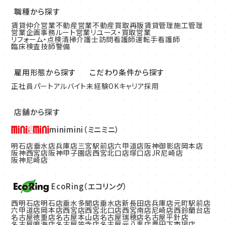
職種から探す
賃貸仲介営業
不動産営業
不動産買取再販
賃貸管理
施工管理
営業企画
事務
ルート営業
リユース・買取営業
リフォーム・点検清掃
介護士
訪問看護師
運転手
看護師
臨床検査技師
警備
雇用形態から探す
こだわり条件から探す
正社員
パート
アルバイト
未経験OK
キャリア採用
店舗から探す
minimini（ミニミニ）
明石店
垂水店
兵庫店
三宮駅前店
六甲道店
阪神御影店
岡本店
阪神西宮店
阪神甲子園店
西宮北口店
塚口店
JR尼崎店
阪神尼崎店
EcoRing（エコリング）
西明石店
明石店
垂水多聞店
垂水店
新長田店
兵庫店
元町駅前店
六甲道店
岡本店
西宮店
西宮北口店
西宮南店
尼崎店
西鈴蘭台店
名古屋徳重店
名古屋本山店
名古屋瑞穂店
名古屋平針店
名古屋鳴海店
名古屋笠寺店
名古屋元八事店
豊田下市場店