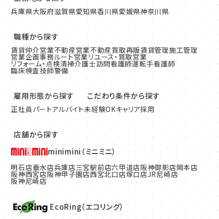
兵庫県
大阪府
滋賀県
愛知県
香川県
愛媛県
神奈川県
職種から探す
賃貸仲介営業
不動産営業
不動産買取再販
賃貸管理
施工管理
営業企画
事務
ルート営業
リユース・買取営業
リフォーム・点検清掃
介護士
訪問看護師
運転手
看護師
臨床検査技師
警備
雇用形態から探す
こだわり条件から探す
正社員
パート
アルバイト
未経験OK
キャリア採用
店舗から探す
minimini（ミニミニ）
明石店
垂水店
兵庫店
三宮駅前店
六甲道店
阪神御影店
岡本店
阪神西宮店
阪神甲子園店
西宮北口店
塚口店
JR尼崎店
阪神尼崎店
EcoRing（エコリング）