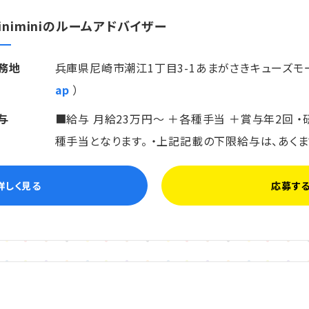
iniminiのルームアドバイザー
務地
兵庫県尼崎市潮江1丁目3-1あまがさきキューズモール
ap
）
与
■給与 月給23万円～ ＋各種手当 ＋賞与年2回 
種手当となります。 ・上記記載の下限給与は、あく
詳しく見る
応募す