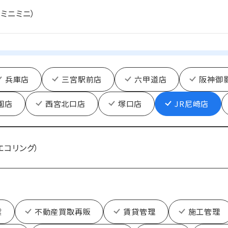
i（ミニミニ）
兵庫店
三宮駅前店
六甲道店
阪神御
園店
西宮北口店
塚口店
JR尼崎店
（エコリング）
業
不動産買取再販
賃貸管理
施工管理