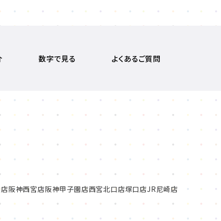
介
数字で見る
よくあるご質問
本店
阪神西宮店
阪神甲子園店
西宮北口店
塚口店
JR尼崎店