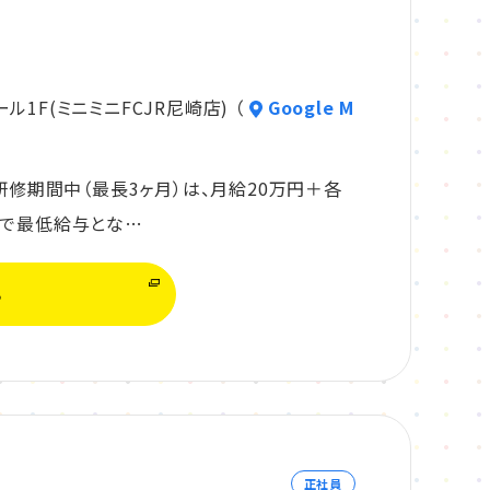
1F(ミニミニFCJR尼崎店) （
Google M
・研修期間中（最長3ヶ月）は、月給20万円＋各
まで最低給与とな…
る
正社員