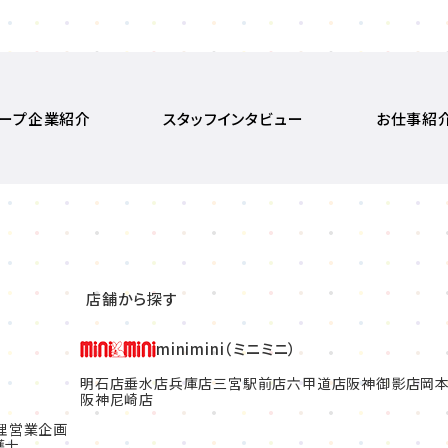
ープ企業紹介
スタッフインタビュー
お仕事紹
店舗から探す
minimini（ミニミニ）
明石店
垂水店
兵庫店
三宮駅前店
六甲道店
阪神御影店
岡
阪神尼崎店
理
営業企画
護士