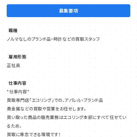
▼頑張りを正当に評価する制度
買取に専念できる環境です！
定性評価を重視しており、「努力が数字だけで判断される」ことは
募集要項
ありません。
*入社後の流れ*
実際に、以下のような高い評価実績があります。
職種
⇒本部研修
ノルマなしのブランド品・時計などの買取スタッフ
まずは、1ヶ月の座学研修で
半期賞与で最大6か月分（150万円）の支給実績
偽物を見抜くポイントや
入社4ヶ月で店長へ昇格した事例あり
雇用形態
取り扱い頻度の多い商品の知識や
正社員
特徴を学びましょう。
Aさん（入社5年目／32歳／店長）：賞与150万円（半期）
また、研修店舗にて接客も身に付けます。
Bさん（入社3年目／26歳／店長）：賞与140万円（半期）
仕事内容
*仕事内容*
⇒ひとり立ちへ
「頑張っても評価されない」という環境から転職してきた社員も多
買取専門店「エコリング」での、アパレル・ブランド品
店舗配属後は数日間のOJTを通して、
数活躍中です。
貴金属などの買取や営業をお任せします。
仕事の流れを掴みます。
買い取った商品の販売業務はエコリング本部にすべて任せてい
手元のカメラで写しながら、
当社は“寄り添う接客”を大切にしており、
るため、
経験豊富な鑑定士と一緒に
ブランド品の知識や鑑定スキルも入社後に基礎から習得できま
買取に専念できる環境です！
査定を行いますので安心です！