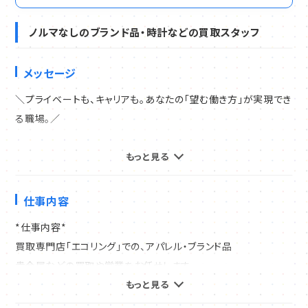
ノルマなしのブランド品・時計などの買取スタッフ
メッセージ
＼プライベートも、キャリアも。あなたの「望む働き方」が実現でき
る職場。／
▼働きやすさもしっかり確保
もっと見る
・残業月平均6時間
・完全週休2日制
仕事内容
・有給休暇
*仕事内容*
・転勤なし
買取専門店「エコリング」での、アパレル・ブランド品
・始業は9:45～とゆっくり
貴金属などの買取や営業をお任せします。
プライベートを大切にしながら、長く働ける環境を整えています。
買い取った商品の販売業務はエコリング本部にすべて任せてい
もっと見る
るため、