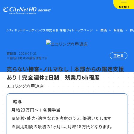
MENU
シティネットホールディングス株式会社 採用サイト トップページ
関西
兵庫県
神
更新日
2026-05-21
正社員
※更新日時点の最新情報です
売らない接客・ノルマなし｜本部からの鑑定支援
あり｜完全週休2日制｜残業月6h程度
エコリング六甲道店
給与
月給23万円～＋各種手当
※経験・能力・適性などを考慮のうえ、優遇いたします
※試用期間の最初の1ヶ月は、月給18万円となります。