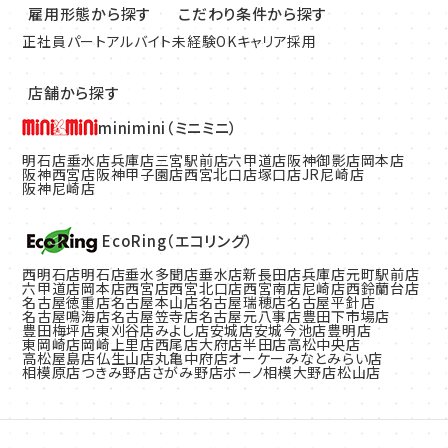
雇用形態から探す
こだわり条件から探す
正社員
パート
アルバイト
未経験OK
キャリア採用
店舗から探す
minimini（ミニミニ）
明石店
垂水店
兵庫店
三宮駅前店
六甲道店
阪神御影店
岡本店
阪神西宮店
阪神甲子園店
西宮北口店
塚口店
JR尼崎店
阪神尼崎店
EcoRing（エコリング）
西明石店
明石店
垂水多聞店
垂水店
新長田店
兵庫店
元町駅前店
六甲道店
岡本店
西宮店
西宮北口店
西宮南店
尼崎店
西鈴蘭台店
名古屋徳重店
名古屋本山店
名古屋瑞穂店
名古屋平針店
名古屋鳴海店
名古屋笠寺店
名古屋元八事店
豊田下市場店
豊田梅坪店
東刈谷店
みよし店
安城店
安城今池店
豊明店
東岡崎店
岡崎上里店
西尾店
大府店
半田店
高松中央店
高松屋島店
仏生山店
丸亀中府店
オーケーみなとみらい店
相模原店
つきみ野店
さがみ野店
ボーノ相模大野店
松山店