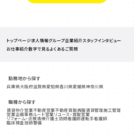
トップページ
求人情報
グループ企業紹介
スタッフインタビュー
お仕事紹介
数字で見る
よくあるご質問
勤務地から探す
兵庫県
大阪府
滋賀県
愛知県
香川県
愛媛県
神奈川県
職種から探す
賃貸仲介営業
不動産営業
不動産買取再販
賃貸管理
施工管理
営業企画
事務
ルート営業
リユース・買取営業
リフォーム・点検清掃
介護士
訪問看護師
運転手
看護師
臨床検査技師
警備