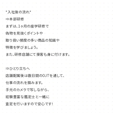
す。
未経験スタートは9割以上。経験ではなく人柄と意欲を重視した
*入社後の流れ*
採用です。
⇒本部研修
まずは、1ヶ月の座学研修で
あなたの新しい挑戦を、私たちが全力でサポート！
偽物を見抜くポイントや
取り扱い頻度の多い商品の知識や
特徴を学びましょう。
また、研修店舗にて接客も身に付けます。
⇒ひとり立ちへ
店舗配属後は数日間のOJTを通して、
仕事の流れを掴みます。
手元のカメラで写しながら、
経験豊富な鑑定士と一緒に
査定を行いますので安心です！