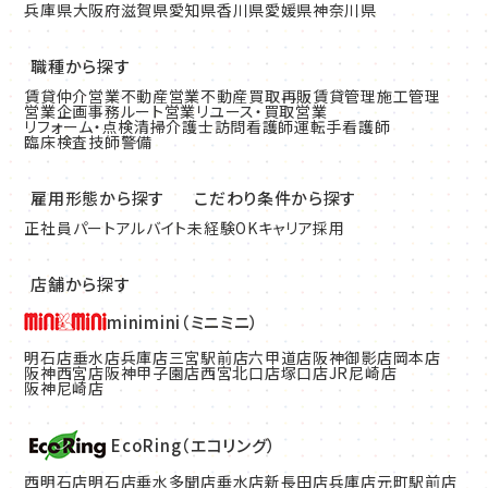
兵庫県
大阪府
滋賀県
愛知県
香川県
愛媛県
神奈川県
職種から探す
賃貸仲介営業
不動産営業
不動産買取再販
賃貸管理
施工管理
営業企画
事務
ルート営業
リユース・買取営業
リフォーム・点検清掃
介護士
訪問看護師
運転手
看護師
臨床検査技師
警備
雇用形態から探す
こだわり条件から探す
正社員
パート
アルバイト
未経験OK
キャリア採用
店舗から探す
minimini（ミニミニ）
明石店
垂水店
兵庫店
三宮駅前店
六甲道店
阪神御影店
岡本店
阪神西宮店
阪神甲子園店
西宮北口店
塚口店
JR尼崎店
阪神尼崎店
EcoRing（エコリング）
西明石店
明石店
垂水多聞店
垂水店
新長田店
兵庫店
元町駅前店