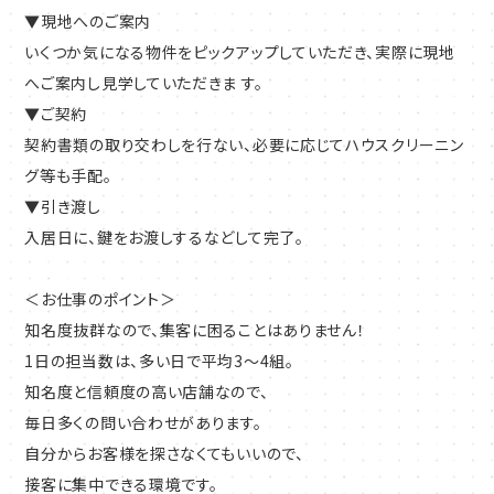
▼現地へのご案内
接客に集中できる環境です。
いくつか気になる物件をピックアップしていただき、実際に現地
へご案内し見学していただきま す。
独自のノウハウがあるため、成約率は5割以上！
▼ご契約
集客力の高さに加え、
契約書類の取り交わしを行ない、必要に応じてハウスクリーニン
豊富な物件情報を持っていることから、
グ等も手配。
お客様が望むお部屋のご提案がしやすく、成約率は5割以上。
▼引き渡し
自ら営業する必要やノルマもないため、
入居日に、鍵をお渡しするなどして完了。
プレッシャーを感じる必要は ありません。
＜お仕事のポイント＞
知名度抜群なので、集客に困ることはありません！
1日の担当数は、多い日で平均3～4組。
知名度と信頼度の高い店舗なので、
毎日多くの問い合わせがあります。
自分からお客様を探さなくてもいいので、
接客に集中できる環境です。