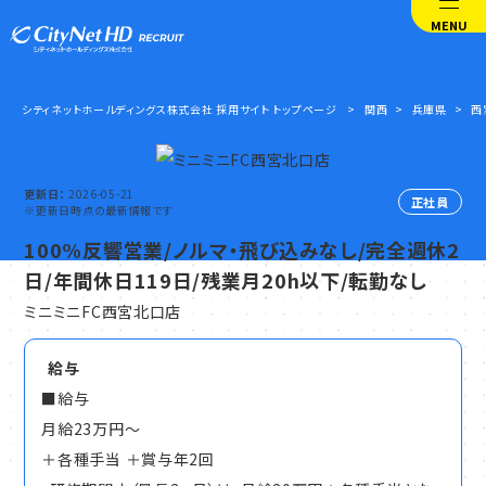
MENU
シティネットホールディングス株式会社 採用サイト トップページ
関西
兵庫県
西
更新日
2026-05-21
正社員
※更新日時点の最新情報です
100%反響営業/ノルマ・飛び込みなし/完全週休2
日/年間休日119日/残業月20h以下/転勤なし
ミニミニFC西宮北口店
給与
■給与
月給23万円～
＋各種手当 ＋賞与年2回