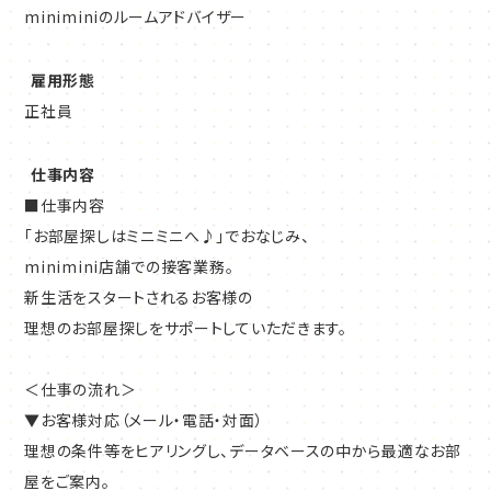
できます。
miniminiのルームアドバイザー
屋をご案内。
動画教材と先輩のマンツーマンフォローがあるため、未経験でも
▼現地へのご案内
安心して成長できます。
雇用形態
いくつか気になる物件をピックアップしていただき、実際に現地
正社員
へご案内し見学していただきま す。
営業は完全反響型で、テレアポ・飛び込みはゼロ。
▼ご契約
お問合せいただいたお客様に物件をご紹介するスタイルのため、
仕事内容
契約書類の取り交わしを行ない、必要に応じてハウスクリーニン
ストレスの少ない環境でスタートできます。
■仕事内容
グ等も手配。
「お部屋探しはミニミニへ♪」でおなじみ、
▼引き渡し
店長・マネージャーを目指すための研修もあり、
minimini店舗での接客業務。
入居日に、鍵をお渡しするなどして完了。
20代で管理職に昇格した社員も活躍中。
新生活をスタートされるお客様の
理想のお部屋探しをサポートしていただきます。
＜お仕事のポイント＞
明確な等級制度により、努力が昇給に直結。
知名度抜群なので、集客に困ることはありません！
資格取得後は毎月2万円の手当がつき、安定した収入アップも実
＜仕事の流れ＞
1日の担当数は、多い日で平均3～4組。
現できます。
▼お客様対応（メール・電話・対面）
知名度と信頼度の高い店舗なので、
理想の条件等をヒアリングし、データベースの中から最適なお部
毎日多くの問い合わせがあります。
屋をご案内。
自分からお客様を探さなくてもいいので、