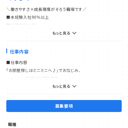
＼働きやすさ×成長環境がそろう職場です／
■未経験入社90％以上
■定着率90％超
■100％反響営業（飛び込み・テレアポなし）
もっと見る
■知識・資格ゼロからOK
■資格取得で月2万円UP
仕事内容
■完全週休2日／年休119日
■仕事内容
■残業月20h以下
「お部屋探しはミニミニへ♪」でおなじみ、
■昇給・賞与年2回
minimini店舗での接客業務。
■20代で管理職昇格の実績あり
新生活をスタートされるお客様の
もっと見る
理想のお部屋探しをサポートしていただきます。
「営業はハードそう」「不動産は専門知識が必要…」
そんなイメージを持つ方こそ、ぜひ知ってほしい環境です。
募集要項
＜仕事の流れ＞
当社では入社後3カ月間、基礎から学べる研修を徹底。
▼お客様対応（メール・電話・対面）
社会人マナー、電話応対、物件提案の流れまで、順を追って習得
職種
理想の条件等をヒアリングし、データベースの中から最適なお部